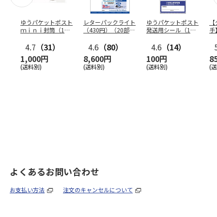
ゆうパケットポスト
レターパックライト
ゆうパケットポスト
【
ｍｉｎｉ封筒（1個
（430円）（20部セ
発送用シール（1個
手
（50枚）セット）
ット）
（20枚）セット）
ン
4.7
（31）
4.6
（80）
4.6
（14）
1,000円
8,600円
100円
8
(送料別)
(送料別)
(送料別)
(
よくあるお問い合わせ
お支払い方法
注文のキャンセルについて