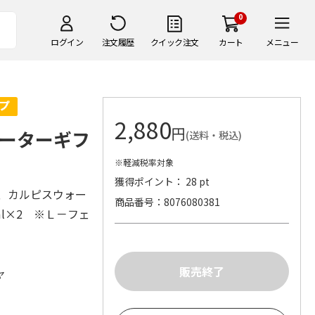
0
ログイン
注文履歴
クイック注文
カート
メニュー
2,880
円
ーターギフ
(送料・税込)
※軽減税率対象
獲得ポイント： 28 pt
7、カルピスウォー
商品番号
8076080381
l×2 ※Ｌ－フェ
ャ