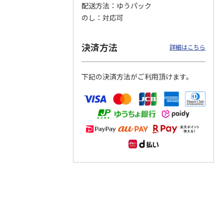
配送方法
ゆうパック
のし
対応可
つぶら
【グリーティング切
【グリーティング切
【のり式】110円普
ーズ
手】ハッピーグリー
手】グリーティング
通切手・千鳥（1シ
ティング（110円）
（シンプル）（110
ート100枚）
決済方法
詳細はこちら
1）
5.0
（2）
円
4.8
…
（11）
4.6
（7）
1,100円
5,500円
11,000円
(送料別)
(送料別)
(送料別)
下記の決済方法がご利用頂けます。