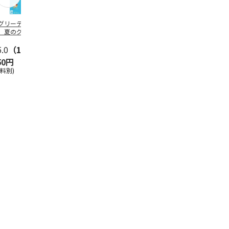
グリーティング切
【グリーティング切
レターパックプラス
＜お中元＞新
】夏のグリーティ
手】夏のグリーティ
（600円）（20部セ
なオールスタ
グ（85円）
ング（110円）
ット）
5.0
（10）
5.0
（17）
4.8
（24）
4.8
（19
50円
1,100円
12,000円
3,780円
送料別)
(送料別)
(送料別)
(送料・税込)