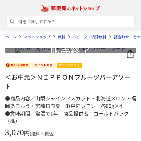
ホーム
ネットショップ
飲料
ジュース・清涼飲料
詰合わせ・その
＜お中元＞ＮＩＰＰＯＮフルーツバーアソー
ト
●商品内容／山梨シャインマスカット・北海道メロン・福
岡あまおう・宮崎日向夏・瀬戸内レモン 各80g×4
●賞味期間／常温で1年 商品提供者：ゴールドパック
（株）
3,070
円
(送料・税込)