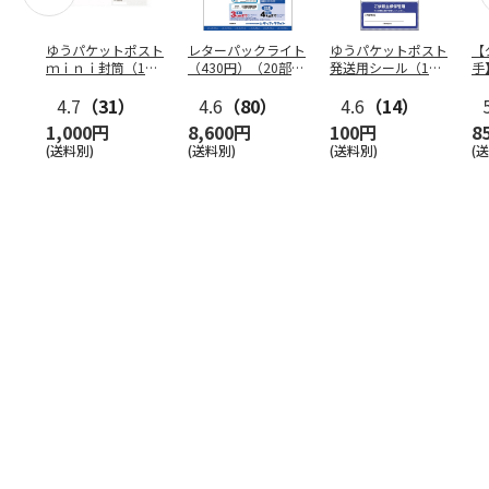
ゆうパケットポスト
レターパックライト
ゆうパケットポスト
【
ｍｉｎｉ封筒（1個
（430円）（20部セ
発送用シール（1個
手
（50枚）セット）
ット）
（20枚）セット）
ン
4.7
（31）
4.6
（80）
4.6
（14）
1,000円
8,600円
100円
8
(送料別)
(送料別)
(送料別)
(