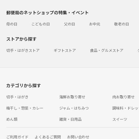
郵便局のネットショップの特集・イベント
母の日
こどもの日
父の日
お中元
敬老の日
ストアから探す
切手・はがきストア
ギフトストア
食品・グルメストア
カテゴリから探す
切手・はがき
海鮮お取り寄せ
肉お取り寄せ
梅干し・惣菜・カレー
ジャム・はちみつ
調味料・ドレッ
めん類
雑貨・日用品
スイーツ
ご利用ガイド
よくあるご質問
お問い合わせ