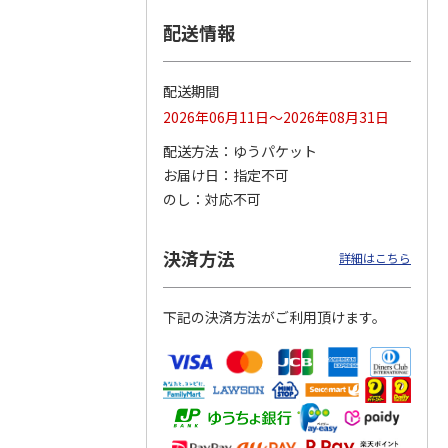
配送情報
つぶら
【グリーティング切
【グリーティング切
【のり式】110円普
ーズ
手】ハッピーグリー
手】グリーティング
通切手・千鳥（1シ
ティング（110円）
（シンプル）（110
ート100枚）
配送期間
1）
5.0
（2）
円
4.8
…
（11）
4.6
（7）
2026年06月11日～2026年08月31日
1,100円
5,500円
11,000円
(送料別)
(送料別)
(送料別)
配送方法
ゆうパケット
お届け日
指定不可
のし
対応不可
決済方法
詳細はこちら
下記の決済方法がご利用頂けます。