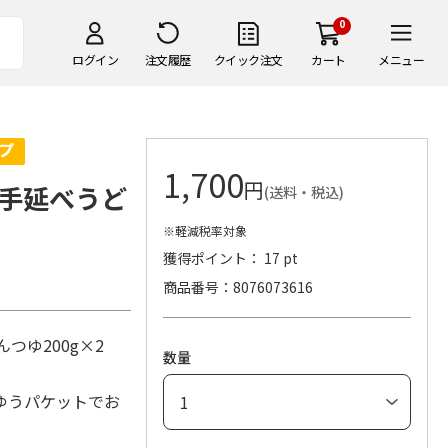
0
ログイン
注文履歴
クイック注文
カート
メニュー
1,700
円
手延べうど
(送料・税込)
※軽減税率対象
獲得ポイント： 17 pt
商品番号
8076073616
んつゆ200g×2
数量
ゆうパケットでお