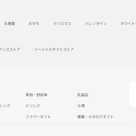
お歳暮
おせち
クリスマス
バレンタイン
ホワイト
グッズストア
ソーシャルギフトストア
果物・野菜等
乳製品
シング
ドリンク
お酒
フラワーギフト
書籍・カタログギフト