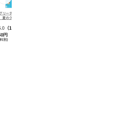
グリーティング切
【グリーティング切
レターパックプラス
＜お中元＞新
】夏のグリーティ
手】夏のグリーティ
（600円）（20部セ
なオールスタ
グ（85円）
ング（110円）
ット）
5.0
（10）
5.0
（17）
4.8
（24）
4.8
（19
50円
1,100円
12,000円
3,780円
送料別)
(送料別)
(送料別)
(送料・税込)