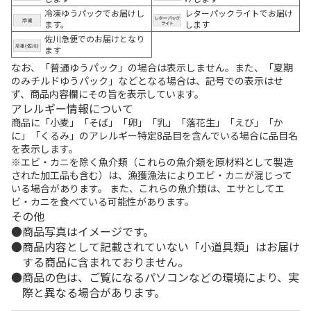
冷凍ゆうパックでお届けし
レターパックライトでお届け
ます。
します
佐川急便でのお届けとなり
ます
なお、「普通ゆうパック」の場合は表示しません。また、「夏期
のみチルドゆうパック」などとなる場合は、記号での表示はせ
ず、商品内容欄にその旨を表示しています。
アレルギー情報について
商品に「小麦」「そば」「卵」「乳」「落花生」「えび」「か
に」「くるみ」のアレルギー特定8品目を含んでいる場合に品目名
を表示します。
※エビ・カニを除く魚介類（これらの魚介類を原材料として製造
された加工品も含む）は、漁獲漁法によりエビ・カニが混じって
いる場合があります。 また、これらの魚介類は、エサとしてエ
ビ・カニを食べている可能性があります。
その他
商品写真はイメージです。
商品内容として記載されていない「小道具類」はお届け
する商品に含まれておりません。
商品の色は、ご覧になるパソコンなどの環境により、実
際と異なる場合があります。