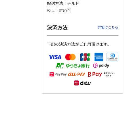
配送方法
チルド
のし
対応可
つぶら
【グリーティング切
【グリーティング切
【のり式】110円普
ーズ
手】ハッピーグリー
手】グリーティング
通切手・千鳥（1シ
ティング（110円）
（シンプル）（110
ート100枚）
決済方法
詳細はこちら
1）
5.0
（2）
円
4.8
…
（11）
4.6
（7）
1,100円
5,500円
11,000円
(送料別)
(送料別)
(送料別)
下記の決済方法がご利用頂けます。