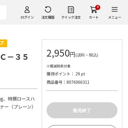
0
ログイン
注文履歴
クイック注文
カート
メニュー
2,950
円
Ｃ－３５
(送料・税込)
※軽減税率対象
獲得ポイント： 29 pt
商品番号
8076066311
0g、特撰ロースハ
ンナー（プレーン）