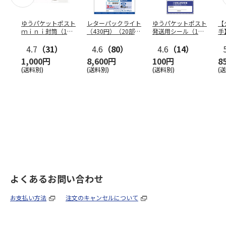
ゆうパケットポスト
レターパックライト
ゆうパケットポスト
【
ｍｉｎｉ封筒（1個
（430円）（20部セ
発送用シール（1個
手
（50枚）セット）
ット）
（20枚）セット）
ン
4.7
（31）
4.6
（80）
4.6
（14）
1,000円
8,600円
100円
8
(送料別)
(送料別)
(送料別)
(
よくあるお問い合わせ
お支払い方法
注文のキャンセルについて