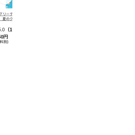
グリーティング切
【グリーティング切
レターパックプラス
＜お中元＞新
】夏のグリーティ
手】夏のグリーティ
（600円）（20部セ
なオールスタ
グ（85円）
ング（110円）
ット）
5.0
（10）
5.0
（17）
4.8
（24）
4.8
（19
50円
1,100円
12,000円
3,780円
送料別)
(送料別)
(送料別)
(送料・税込)