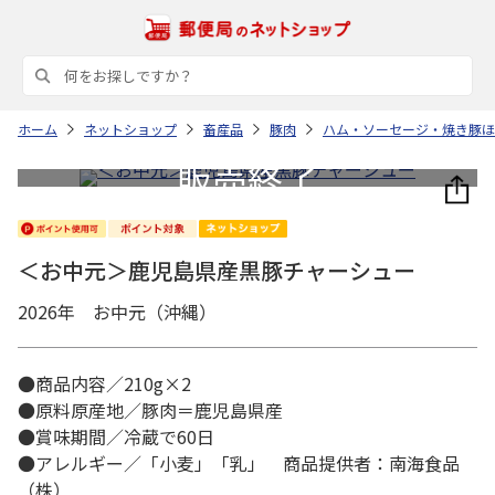
ホーム
ネットショップ
畜産品
豚肉
ハム・ソーセージ・焼き豚ほ
＜お中元＞鹿児島県産黒豚チャーシュー
2026年 お中元（沖縄）
●商品内容／210g×2
●原料原産地／豚肉＝鹿児島県産
●賞味期間／冷蔵で60日
●アレルギー／「小麦」「乳」 商品提供者：南海食品
（株）