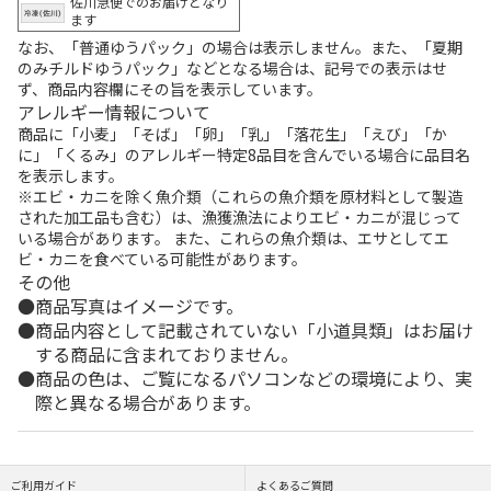
佐川急便でのお届けとなり
ます
なお、「普通ゆうパック」の場合は表示しません。また、「夏期
のみチルドゆうパック」などとなる場合は、記号での表示はせ
ず、商品内容欄にその旨を表示しています。
アレルギー情報について
商品に「小麦」「そば」「卵」「乳」「落花生」「えび」「か
に」「くるみ」のアレルギー特定8品目を含んでいる場合に品目名
を表示します。
※エビ・カニを除く魚介類（これらの魚介類を原材料として製造
された加工品も含む）は、漁獲漁法によりエビ・カニが混じって
いる場合があります。 また、これらの魚介類は、エサとしてエ
ビ・カニを食べている可能性があります。
その他
商品写真はイメージです。
商品内容として記載されていない「小道具類」はお届け
する商品に含まれておりません。
商品の色は、ご覧になるパソコンなどの環境により、実
際と異なる場合があります。
ご利用ガイド
よくあるご質問