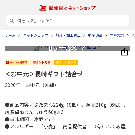
ホーム
ネットショップ
惣菜・加工食品
中華惣菜
中華惣菜
＜
＜お中元＞長崎ギフト詰合せ
2026年 お中元（沖縄）
●商品内容／ぶたまん224g（8個）、焼売210g（6個）、
角煮卓袱まんじゅう60g×3
●賞味期間／冷蔵で7日
●アレルギー／「小麦」 商品提供者：（有）ふくみ屋