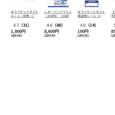
ゆうパケットポスト
レターパックライト
ゆうパケットポスト
【
ｍｉｎｉ封筒（1個
（430円）（20部セ
発送用シール（1個
手
（50枚）セット）
ット）
（20枚）セット）
ン
4.7
（31）
4.6
（80）
4.6
（14）
1,000円
8,600円
100円
8
(送料別)
(送料別)
(送料別)
(