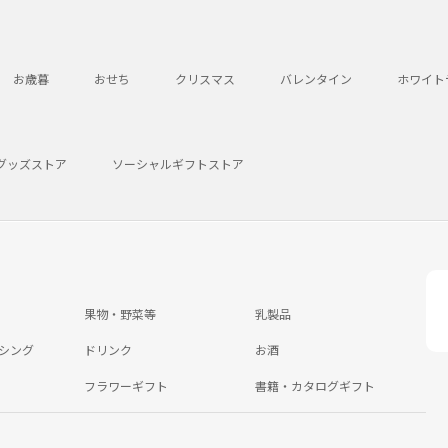
お歳暮
おせち
クリスマス
バレンタイン
ホワイト
グッズストア
ソーシャルギフトストア
果物・野菜等
乳製品
シング
ドリンク
お酒
フラワーギフト
書籍・カタログギフト