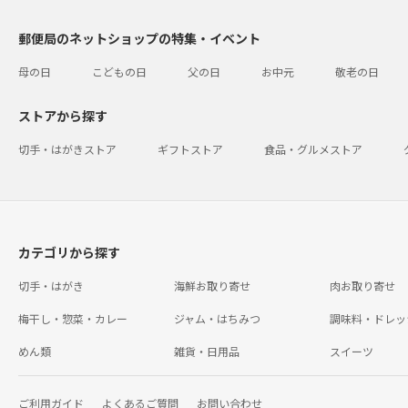
郵便局のネットショップの特集・イベント
母の日
こどもの日
父の日
お中元
敬老の日
ストアから探す
切手・はがきストア
ギフトストア
食品・グルメストア
カテゴリから探す
切手・はがき
海鮮お取り寄せ
肉お取り寄せ
梅干し・惣菜・カレー
ジャム・はちみつ
調味料・ドレッ
めん類
雑貨・日用品
スイーツ
ご利用ガイド
よくあるご質問
お問い合わせ