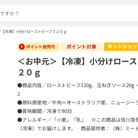
＞【冷凍】小分けローストビーフ３２０ｇ
＜お中元＞【冷凍】小分けロース
２０ｇ
●商品内容／ローストビーフ320g、玉ねぎソース20g
2
●原料原産地／牛肉＝オーストラリア産、ニュージ
●賞味期間／冷凍で90日
●アレルギー／「小麦」「乳」 ※この商品は佐川急
（冷凍）でお届けします。 商品提供者：（株）ミー