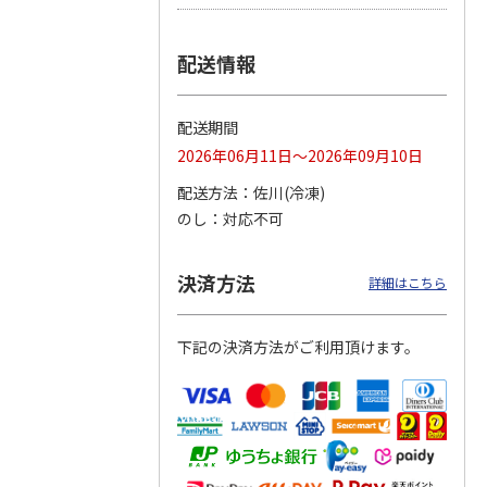
つぶら
【グリーティング切
【グリーティング切
【のり式】110円普
配送情報
ーズ
手】ハッピーグリー
手】グリーティング
通切手・千鳥（1シ
ティング（110円）
（シンプル）（110
ート100枚）
1）
5.0
（2）
円
4.8
…
（11）
4.6
（7）
配送期間
1,100円
5,500円
11,000円
(送料別)
(送料別)
(送料別)
2026年06月11日～2026年09月10日
配送方法
佐川(冷凍)
のし
対応不可
決済方法
詳細はこちら
下記の決済方法がご利用頂けます。