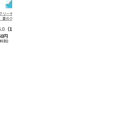
グリーティング切
【グリーティング切
レターパックプラス
＜お中元＞新
】夏のグリーティ
手】夏のグリーティ
（600円）（20部セ
なオールスタ
グ（85円）
ング（110円）
ット）
5.0
（10）
5.0
（17）
4.8
（24）
4.8
（19
50円
1,100円
12,000円
3,780円
送料別)
(送料別)
(送料別)
(送料・税込)