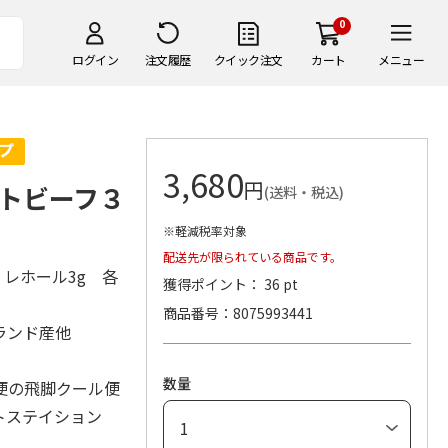
0
ログイン
注文履歴
クイック注文
カート
メニュー
3,680
円
トビーフ３
(送料・税込)
※軽減税率対象
配送先が限られている商品です。
・レホール3g 各
獲得ポイント： 36 pt
商品番号
8075993441
ーランド産他
数量
便の飛脚クール便
トステイション