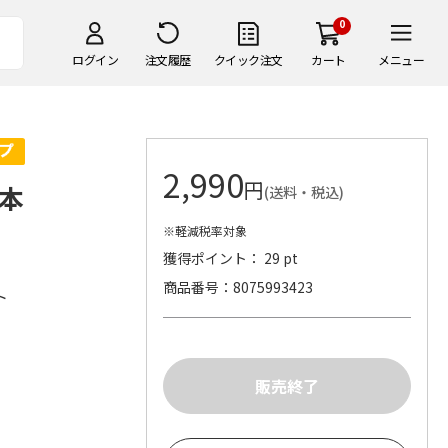
0
ログイン
注文履歴
クイック注文
カート
メニュー
2,990
円
本
(送料・税込)
※軽減税率対象
獲得ポイント： 29 pt
商品番号
8075993423
ト