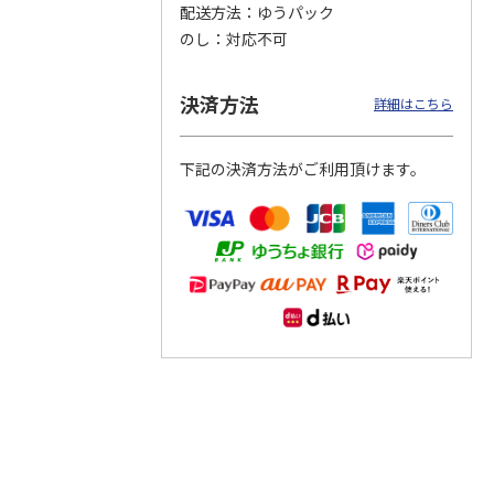
配送方法
ゆうパック
のし
対応不可
つぶら
【グリーティング切
【グリーティング切
【のり式】110円普
ーズ
手】ハッピーグリー
手】グリーティング
通切手・千鳥（1シ
ティング（110円）
（シンプル）（110
ート100枚）
決済方法
詳細はこちら
1）
5.0
（2）
円
4.8
…
（11）
4.6
（7）
1,100円
5,500円
11,000円
(送料別)
(送料別)
(送料別)
下記の決済方法がご利用頂けます。