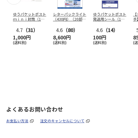
ゆうパケットポスト
レターパックライト
ゆうパケットポスト
【
ｍｉｎｉ封筒（1個
（430円）（20部セ
発送用シール（1個
手
（50枚）セット）
ット）
（20枚）セット）
ン
4.7
（31）
4.6
（80）
4.6
（14）
1,000円
8,600円
100円
8
(送料別)
(送料別)
(送料別)
(
よくあるお問い合わせ
お支払い方法
注文のキャンセルについて