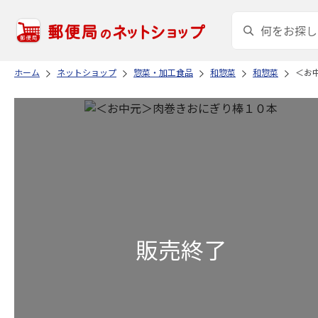
ホーム
ネットショップ
惣菜・加工食品
和惣菜
和惣菜
＜お