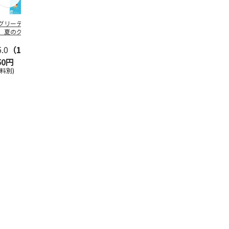
グリーティング切
【グリーティング切
レターパックプラス
＜お中元＞新
】夏のグリーティ
手】夏のグリーティ
（600円）（20部セ
なオールスタ
グ（85円）
ング（110円）
ット）
5.0
（10）
5.0
（17）
4.8
（24）
4.8
（19
50円
1,100円
12,000円
3,780円
送料別)
(送料別)
(送料別)
(送料・税込)