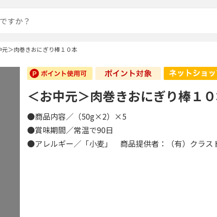
中元＞肉巻きおにぎり棒１０本
＜お中元＞肉巻きおにぎり棒１０
●商品内容／（50g×2）×5
●賞味期間／常温で90日
●アレルギー／「小麦」 商品提供者：（有）クラス