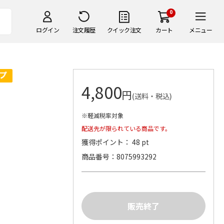
0
ログイン
注文履歴
クイック注文
カート
メニュー
4,800
円
(送料・税込)
※軽減税率対象
配送先が限られている商品です。
獲得ポイント： 48 pt
商品番号
8075993292