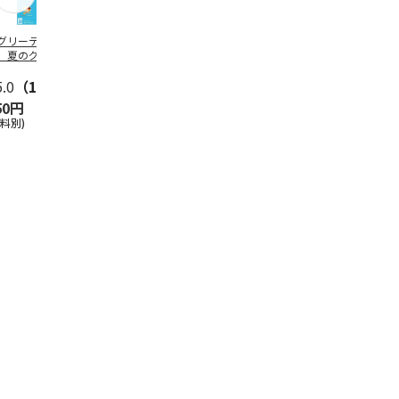
グリーティング切
【グリーティング切
レターパックプラス
＜お中元＞新
】夏のグリーティ
手】夏のグリーティ
（600円）（20部セ
なオールスタ
グ（85円）
ング（110円）
ット）
5.0
（10）
5.0
（17）
4.8
（24）
4.8
（19
50円
1,100円
12,000円
3,780円
送料別)
(送料別)
(送料別)
(送料・税込)