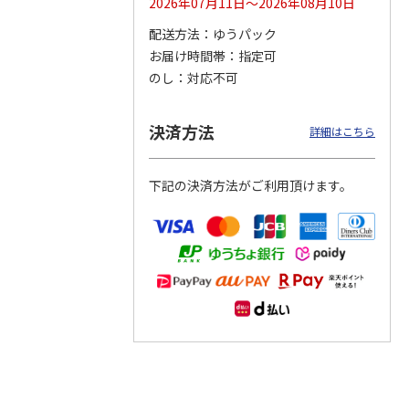
2026年07月11日～2026年08月10日
配送方法
ゆうパック
つぶら
【グリーティング切
【グリーティング切
【のり式】110円普
お届け時間帯
指定可
ーズ
手】ハッピーグリー
手】グリーティング
通切手・千鳥（1シ
ティング（110円）
（シンプル）（110
ート100枚）
のし
対応不可
1）
5.0
（2）
円
4.8
…
（11）
4.6
（7）
1,100円
5,500円
11,000円
(送料別)
(送料別)
(送料別)
決済方法
詳細はこちら
下記の決済方法がご利用頂けます。