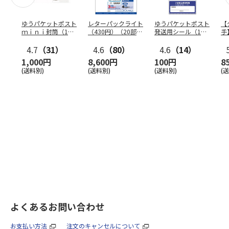
ゆうパケットポスト
レターパックライト
ゆうパケットポスト
【
ｍｉｎｉ封筒（1個
（430円）（20部セ
発送用シール（1個
手
（50枚）セット）
ット）
（20枚）セット）
ン
4.7
（31）
4.6
（80）
4.6
（14）
1,000円
8,600円
100円
8
(送料別)
(送料別)
(送料別)
(
よくあるお問い合わせ
お支払い方法
注文のキャンセルについて