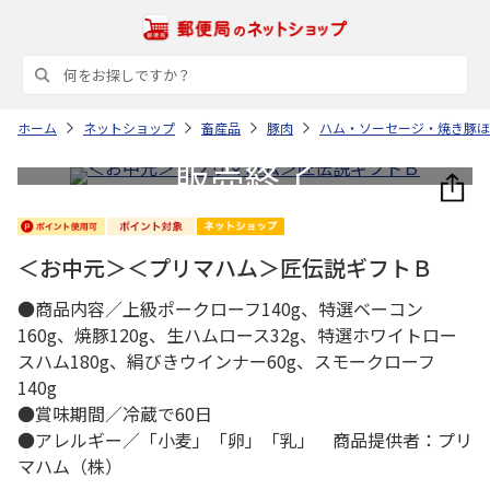
ホーム
ネットショップ
畜産品
豚肉
ハム・ソーセージ・焼き豚ほ
＜お中元＞＜プリマハム＞匠伝説ギフトＢ
●商品内容／上級ポークローフ140g、特選ベーコン
160g、焼豚120g、生ハムロース32g、特選ホワイトロー
スハム180g、絹びきウインナー60g、スモークローフ
140g
●賞味期間／冷蔵で60日
●アレルギー／「小麦」「卵」「乳」 商品提供者：プリ
マハム（株）