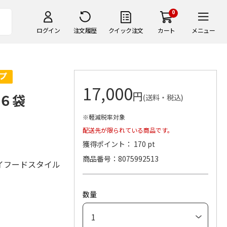
0
ログイン
注文履歴
クイック注文
カート
メニュー
17,000
円
６袋
(送料・税込)
※軽減税率対象
配送先が限られている商品です。
獲得ポイント： 170 pt
商品番号
8075992513
イフードスタイル
数量