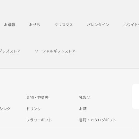
お歳暮
おせち
クリスマス
バレンタイン
ホワイト
グッズストア
ソーシャルギフトストア
果物・野菜等
乳製品
シング
ドリンク
お酒
フラワーギフト
書籍・カタログギフト