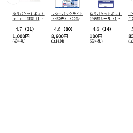
ゆうパケットポスト
レターパックライト
ゆうパケットポスト
【
ｍｉｎｉ封筒（1個
（430円）（20部セ
発送用シール（1個
手
（50枚）セット）
ット）
（20枚）セット）
ン
4.7
（31）
4.6
（80）
4.6
（14）
1,000円
8,600円
100円
8
(送料別)
(送料別)
(送料別)
(