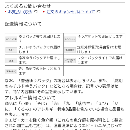
よくあるお問い合わせ
お支払い方法
注文のキャンセルについて
配送情報について
ゆうパック等でお届けしま
ゆうパケットでお届けします
す
チルドゆうパックでお届け
定形外郵便(簡易書留)でお届
します
けします
冷凍ゆうパックでお届けし
レターパックライトでお届け
ます。
します
佐川急便でのお届けとなり
ます
なお、「普通ゆうパック」の場合は表示しません。また、「夏期
のみチルドゆうパック」などとなる場合は、記号での表示はせ
ず、商品内容欄にその旨を表示しています。
アレルギー情報について
商品に「小麦」「そば」「卵」「乳」「落花生」「えび」「か
に」「くるみ」のアレルギー特定8品目を含んでいる場合に品目名
を表示します。
※エビ・カニを除く魚介類（これらの魚介類を原材料として製造
された加工品も含む）は、漁獲漁法によりエビ・カニが混じって