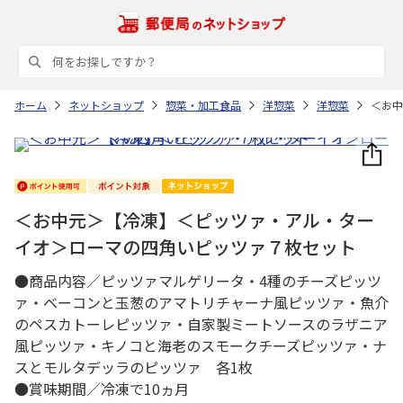
ホーム
ネットショップ
惣菜・加工食品
洋惣菜
洋惣菜
＜お中
＜お中元＞【冷凍】＜ピッツァ・アル・ター
イオ＞ローマの四角いピッツァ７枚セット
●商品内容／ピッツァマルゲリータ・4種のチーズピッツ
ァ・ベーコンと玉葱のアマトリチャーナ風ピッツァ・魚介
のペスカトーレピッツァ・自家製ミートソースのラザニア
風ピッツァ・キノコと海老のスモークチーズピッツァ・ナ
スとモルタデッラのピッツァ 各1枚
●賞味期間／冷凍で10ヵ月