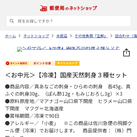
ホーム
ネットショップ
水産品
その他魚類『生鮮』
詰合わせ（海
＜お中元＞【冷凍】国産天然刺身３種セット
●商品内容／真あなごの刺身・ひらめの刺身 各45g、真
ふぐの刺身30g、（ぽん酢12g・もみじおろし3g）×3
●原料原産地／マアナゴ＝山口県下関産 ヒラメ＝山口県
下関産 マフグ＝北海道産
●賞味期間／冷凍で90日
●アレルギー／「小麦」 ※この商品は佐川急便の飛脚ク
ール便（冷凍）でお届けします。 商品提供者：（株）門