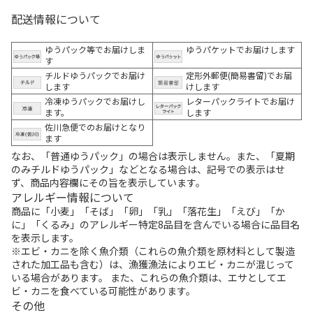
配送情報について
ゆうパック等でお届けしま
ゆうパケットでお届けします
す
チルドゆうパックでお届け
定形外郵便(簡易書留)でお届
します
けします
冷凍ゆうパックでお届けし
レターパックライトでお届け
ます。
します
佐川急便でのお届けとなり
ます
なお、「普通ゆうパック」の場合は表示しません。また、「夏期
のみチルドゆうパック」などとなる場合は、記号での表示はせ
ず、商品内容欄にその旨を表示しています。
アレルギー情報について
商品に「小麦」「そば」「卵」「乳」「落花生」「えび」「か
に」「くるみ」のアレルギー特定8品目を含んでいる場合に品目名
を表示します。
※エビ・カニを除く魚介類（これらの魚介類を原材料として製造
された加工品も含む）は、漁獲漁法によりエビ・カニが混じって
いる場合があります。 また、これらの魚介類は、エサとしてエ
ビ・カニを食べている可能性があります。
その他