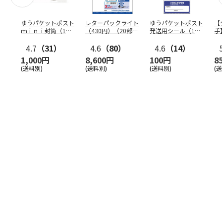
ゆうパケットポスト
レターパックライト
ゆうパケットポスト
【
ｍｉｎｉ封筒（1個
（430円）（20部セ
発送用シール（1個
手
（50枚）セット）
ット）
（20枚）セット）
ン
4.7
（31）
4.6
（80）
4.6
（14）
1,000円
8,600円
100円
8
(送料別)
(送料別)
(送料別)
(