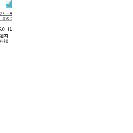
グリーティング切
【グリーティング切
レターパックプラス
＜お中元＞新
】夏のグリーティ
手】夏のグリーティ
（600円）（20部セ
なオールスタ
グ（85円）
ング（110円）
ット）
5.0
（10）
5.0
（17）
4.8
（24）
4.8
（19
50円
1,100円
12,000円
3,780円
送料別)
(送料別)
(送料別)
(送料・税込)