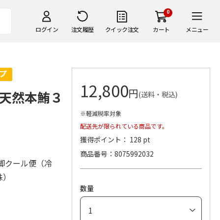
0
ログイン
注文履歴
クイック注文
カート
メニュー
12,800
円
天然本鮪３
(送料・税込)
※軽減税率対象
配送先が限られている商品です。
獲得ポイント： 128 pt
商品番号
8075992032
脚クール便（冷
株）
数量