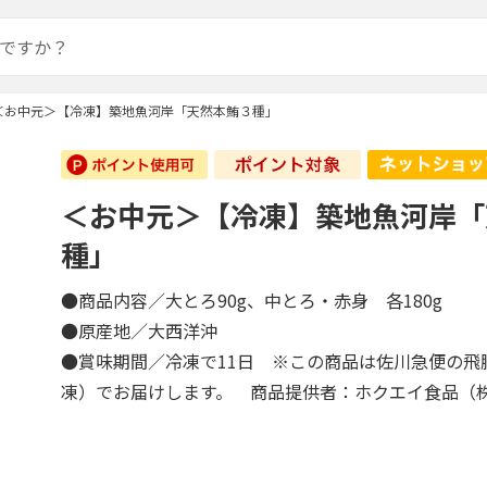
＜お中元＞【冷凍】築地魚河岸「天然本鮪３種」
＜お中元＞【冷凍】築地魚河岸「
種」
●商品内容／大とろ90g、中とろ・赤身 各180g
●原産地／大西洋沖
●賞味期間／冷凍で11日 ※この商品は佐川急便の飛
凍）でお届けします。 商品提供者：ホクエイ食品（