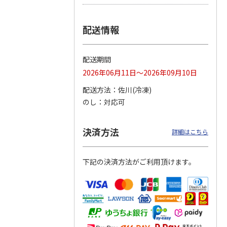
つぶら
【グリーティング切
【グリーティング切
【のり式】110円普
配送情報
ーズ
手】ハッピーグリー
手】グリーティング
通切手・千鳥（1シ
ティング（110円）
（シンプル）（110
ート100枚）
1）
5.0
（2）
円
4.8
…
（11）
4.6
（7）
配送期間
1,100円
5,500円
11,000円
(送料別)
(送料別)
(送料別)
2026年06月11日～2026年09月10日
配送方法
佐川(冷凍)
のし
対応可
決済方法
詳細はこちら
下記の決済方法がご利用頂けます。