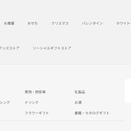
お歳暮
おせち
クリスマス
バレンタイン
ホワイト
グッズストア
ソーシャルギフトストア
果物・野菜等
乳製品
シング
ドリンク
お酒
フラワーギフト
書籍・カタログギフト