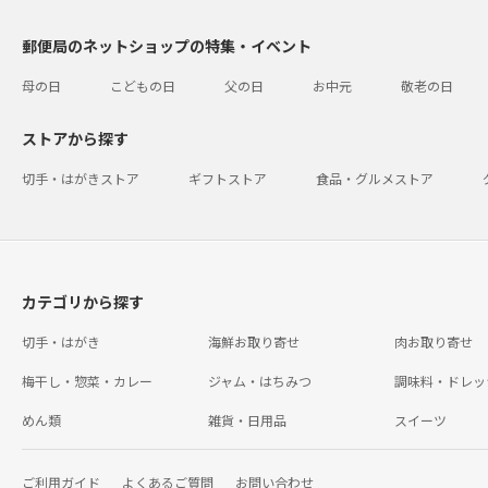
郵便局のネットショップの特集・イベント
母の日
こどもの日
父の日
お中元
敬老の日
ストアから探す
切手・はがきストア
ギフトストア
食品・グルメストア
カテゴリから探す
切手・はがき
海鮮お取り寄せ
肉お取り寄せ
梅干し・惣菜・カレー
ジャム・はちみつ
調味料・ドレッ
めん類
雑貨・日用品
スイーツ
ご利用ガイド
よくあるご質問
お問い合わせ