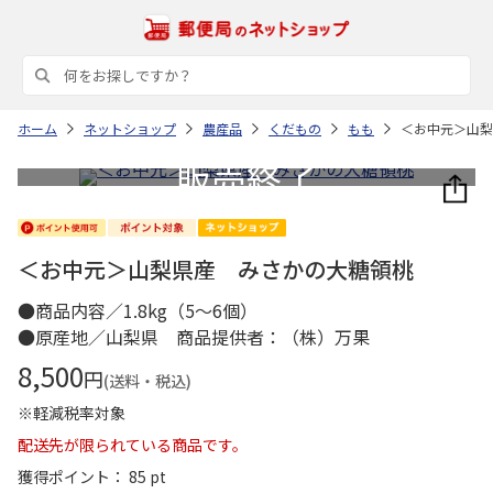
ホーム
ネットショップ
農産品
くだもの
もも
＜お中元＞山梨
＜お中元＞山梨県産 みさかの大糖領桃
●商品内容／1.8kg（5～6個）
●原産地／山梨県 商品提供者：（株）万果
8,500
円
(送料・税込)
※軽減税率対象
配送先が限られている商品です。
獲得ポイント： 85 pt