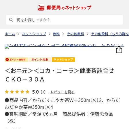
ホーム
ネットショップ
飲料
その他飲料
その他飲料（もろみ酢な
＜お中元＞＜コカ・コーラ＞健康茶詰合せ
ＣＫＯ－３０Ａ
5.0
（1）
レビューを見る
●商品内容／からだすこやか茶Ｗ＋350ml×12、からだ
おだやか茶Ｗ350ml×4
●賞味期間／常温で6ヵ月 商品提供者：伊藤忠食品
（株）