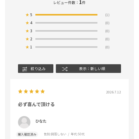
1
レビュー件数：
件
★
5
(1)
★
4
(0)
★
3
(0)
★
2
(0)
★
1
(0)
絞り込み
表示：新しい順
2026.7.12
必ず喜んで頂ける
ひなた
性別:
回答しない
年代:
50代
購入確認済み