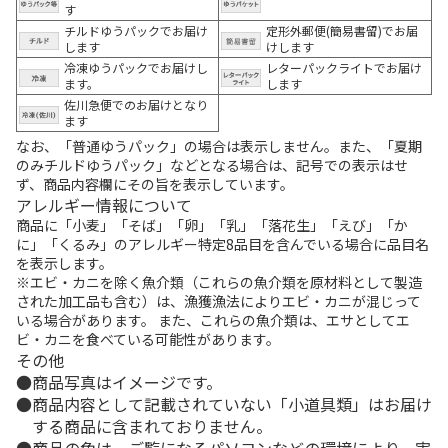
す
チルドゆうパックでお届け
定形外郵便(簡易書留)でお届
します
けします
冷凍ゆうパックでお届けし
レターパックライトでお届け
ます。
します
佐川急便でのお届けとなり
ます
なお、「普通ゆうパック」の場合は表示しません。また、「夏期
のみチルドゆうパック」などとなる場合は、記号での表示はせ
ず、商品内容欄にその旨を表示しています。
アレルギー情報について
商品に「小麦」「そば」「卵」「乳」「落花生」「えび」「か
に」「くるみ」のアレルギー特定8品目を含んでいる場合に品目名
を表示します。
※エビ・カニを除く魚介類（これらの魚介類を原材料として製造
された加工品も含む）は、漁獲漁法によりエビ・カニが混じって
いる場合があります。 また、これらの魚介類は、エサとしてエ
ビ・カニを食べている可能性があります。
その他
商品写真はイメージです。
商品内容として記載されていない「小道具類」はお届け
する商品に含まれておりません。