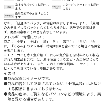
冷凍ゆうパックでお届けし
レターパックライトでお届け
ます。
します
佐川急便でのお届けとなり
ます
なお、「普通ゆうパック」の場合は表示しません。また、「夏期
のみチルドゆうパック」などとなる場合は、記号での表示はせ
ず、商品内容欄にその旨を表示しています。
アレルギー情報について
商品に「小麦」「そば」「卵」「乳」「落花生」「えび」「か
に」「くるみ」のアレルギー特定8品目を含んでいる場合に品目名
を表示します。
※エビ・カニを除く魚介類（これらの魚介類を原材料として製造
された加工品も含む）は、漁獲漁法によりエビ・カニが混じって
いる場合があります。 また、これらの魚介類は、エサとしてエ
ビ・カニを食べている可能性があります。
その他
商品写真はイメージです。
商品内容として記載されていない「小道具類」はお届け
する商品に含まれておりません。
商品の色は、ご覧になるパソコンなどの環境により、実
際と異なる場合があります。