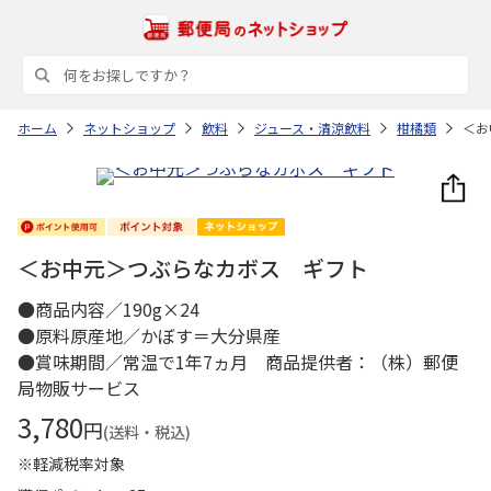
ホーム
ネットショップ
飲料
ジュース・清涼飲料
柑橘類
＜お
＜お中元＞つぶらなカボス ギフト
●商品内容／190g×24
●原料原産地／かぼす＝大分県産
●賞味期間／常温で1年7ヵ月 商品提供者：（株）郵便
局物販サービス
3,780
円
(送料・税込)
※軽減税率対象