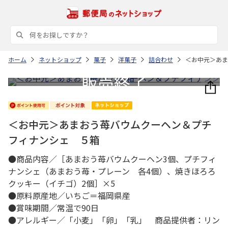
ホーム
ネットショップ
菓子
洋菓子
詰合わせ
＜お中元＞あま
＜お中元＞あまおう苺バウムクーヘン＆プチ
フィナンシェ ５箱
●商品内容／［あまおう苺バウムクーヘン3個、プチフィ
ナンシェ（あまおう苺・プレーン 各4個）、焼きほろろ
クッキー（イチゴ）2個］×5
●原料原産地／いちご＝福岡県産
●賞味期間／常温で90日
●アレルギー／「小麦」「卵」「乳」 商品提供者：リン