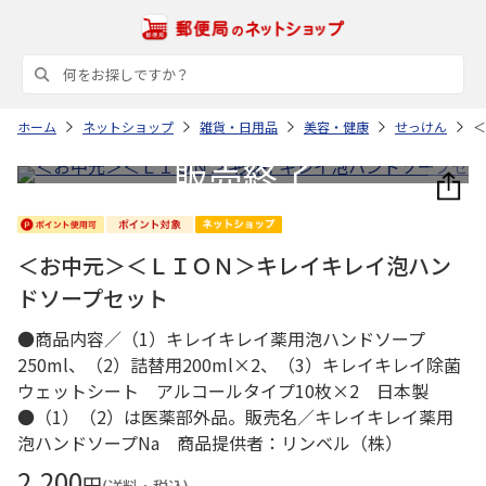
ホーム
ネットショップ
雑貨・日用品
美容・健康
せっけん
＜
＜お中元＞＜ＬＩＯＮ＞キレイキレイ泡ハン
ドソープセット
●商品内容／（1）キレイキレイ薬用泡ハンドソープ
250ml、（2）詰替用200ml×2、（3）キレイキレイ除菌
ウェットシート アルコールタイプ10枚×2 日本製
●（1）（2）は医薬部外品。販売名／キレイキレイ薬用
泡ハンドソープNa 商品提供者：リンベル（株）
2,200
円