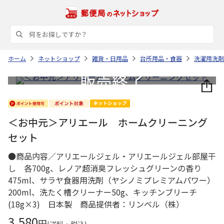
ホーム
ネットショップ
雑貨・日用品
台所用品・食器
洗濯用洗剤
＜お中元＞アリエール ホームクリーニング
セット
●商品内容／アリエールジェル・アリエールジェル部屋干
し 各700g、レノア超消臭フレッシュグリーンの香り
475ml、サラヤ食器用洗剤（ヤシノミプレミアムパワー）
200ml、洗たく槽クリーナー50g、キッチンブリーチ
(18g×3) 日本製 商品提供者：リンベル（株）
3,580
円