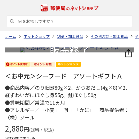
ホーム
ネットショップ
惣菜・加工食品
その他惣菜・加工食品
そ
＜お中元＞シーフード アソートギフトＡ
●商品内容／のり佃煮80g×2、かつおだし(4g×8)×2、
紅ずわいがにほぐし身55g、鮭ほぐし50g
●賞味期間／常温で11ヵ月
●アレルギー／「小麦」「乳」「かに」 商品提供者：
（株）ジール
2,880
円
(送料・税込)
※軽減税率対象