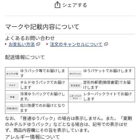
シェアする
マークや記載内容について
よくあるお問い合わせ
お支払い方法
注文のキャンセルについて
配送情報について
ゆうパック等でお届けしま
ゆうパケットでお届けします
す
チルドゆうパックでお届け
定形外郵便(簡易書留)でお届
します
けします
冷凍ゆうパックでお届けし
レターパックライトでお届け
ます。
します
佐川急便でのお届けとなり
ます
なお、「普通ゆうパック」の場合は表示しません。また、「夏期
のみチルドゆうパック」などとなる場合は、記号での表示はせ
ず、商品内容欄にその旨を表示しています。
アレルギー情報について