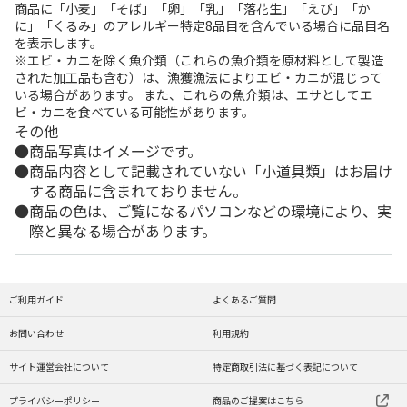
商品に「小麦」「そば」「卵」「乳」「落花生」「えび」「か
に」「くるみ」のアレルギー特定8品目を含んでいる場合に品目名
を表示します。
※エビ・カニを除く魚介類（これらの魚介類を原材料として製造
された加工品も含む）は、漁獲漁法によりエビ・カニが混じって
いる場合があります。 また、これらの魚介類は、エサとしてエ
ビ・カニを食べている可能性があります。
その他
商品写真はイメージです。
商品内容として記載されていない「小道具類」はお届け
する商品に含まれておりません。
商品の色は、ご覧になるパソコンなどの環境により、実
際と異なる場合があります。
ご利用ガイド
よくあるご質問
お問い合わせ
利用規約
サイト運営会社について
特定商取引法に基づく表記について
プライバシーポリシー
商品のご提案はこちら