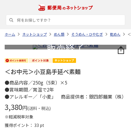
ホーム
ネットショップ
めん類
そうめん・ひやむぎ
乾めん
＜
＜お中元＞小豆島手延べ素麺
●商品内容／250g（5束）×5
●賞味期間／常温で2年
●アレルギー／「小麦」 商品提供者：銀四郎麺業（株）
3,380
円
(送料・税込)
※軽減税率対象
獲得ポイント： 33 pt