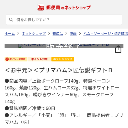
ホーム
ネットショップ
畜産品
豚肉
ハム・ソーセージ・焼き豚ほ
＜お中元＞＜プリマハム＞匠伝説ギフトＢ
●商品内容／上級ポークローフ140g、特選ベーコン
160g、焼豚120g、生ハムロース32g、特選ホワイトロー
スハム180g、絹びきウインナー60g、スモークローフ
140g
●賞味期間／冷蔵で60日
●アレルギー／「小麦」「卵」「乳」 商品提供者：プリ
マハム（株）