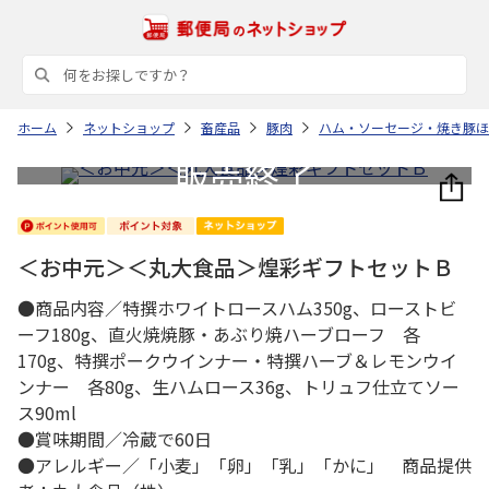
ホーム
ネットショップ
畜産品
豚肉
ハム・ソーセージ・焼き豚ほ
＜お中元＞＜丸大食品＞煌彩ギフトセットＢ
●商品内容／特撰ホワイトロースハム350g、ローストビ
ーフ180g、直火焼焼豚・あぶり焼ハーブローフ 各
170g、特撰ポークウインナー・特撰ハーブ＆レモンウイ
ンナー 各80g、生ハムロース36g、トリュフ仕立てソー
ス90ml
●賞味期間／冷蔵で60日
●アレルギー／「小麦」「卵」「乳」「かに」 商品提供