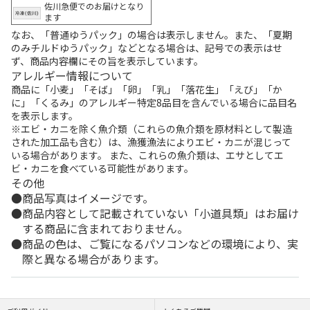
佐川急便でのお届けとなり
ます
なお、「普通ゆうパック」の場合は表示しません。また、「夏期
のみチルドゆうパック」などとなる場合は、記号での表示はせ
ず、商品内容欄にその旨を表示しています。
アレルギー情報について
商品に「小麦」「そば」「卵」「乳」「落花生」「えび」「か
に」「くるみ」のアレルギー特定8品目を含んでいる場合に品目名
を表示します。
※エビ・カニを除く魚介類（これらの魚介類を原材料として製造
された加工品も含む）は、漁獲漁法によりエビ・カニが混じって
いる場合があります。 また、これらの魚介類は、エサとしてエ
ビ・カニを食べている可能性があります。
その他
商品写真はイメージです。
商品内容として記載されていない「小道具類」はお届け
する商品に含まれておりません。
商品の色は、ご覧になるパソコンなどの環境により、実
際と異なる場合があります。