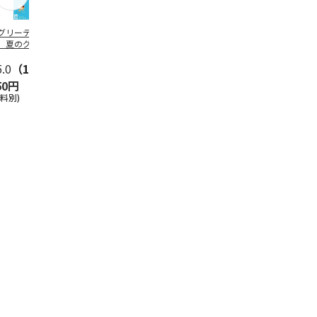
グリーティング切
【グリーティング切
レターパックプラス
＜お中元＞新
】夏のグリーティ
手】夏のグリーティ
（600円）（20部セ
なオールスタ
グ（85円）
ング（110円）
ット）
5.0
（10）
5.0
（17）
4.8
（24）
4.8
（19
50円
1,100円
12,000円
3,780円
送料別)
(送料別)
(送料別)
(送料・税込)