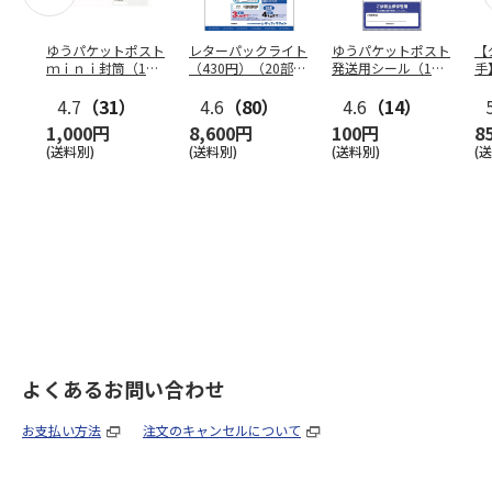
ゆうパケットポスト
レターパックライト
ゆうパケットポスト
【
ｍｉｎｉ封筒（1個
（430円）（20部セ
発送用シール（1個
手
（50枚）セット）
ット）
（20枚）セット）
ン
4.7
（31）
4.6
（80）
4.6
（14）
1,000円
8,600円
100円
8
(送料別)
(送料別)
(送料別)
(
よくあるお問い合わせ
お支払い方法
注文のキャンセルについて