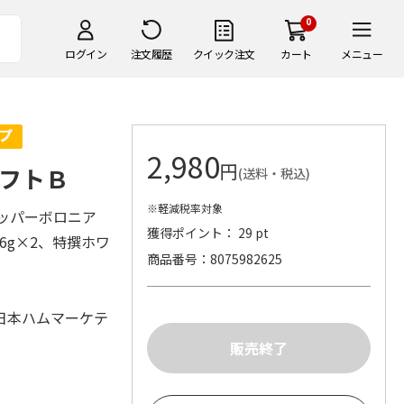
0
ログイン
注文履歴
クイック注文
カート
メニュー
2,980
円
フトＢ
(送料・税込)
※軽減税率対象
ペッパーボロニア
獲得ポイント： 29 pt
6g×2、特撰ホワ
商品番号
8075982625
日本ハムマーケテ