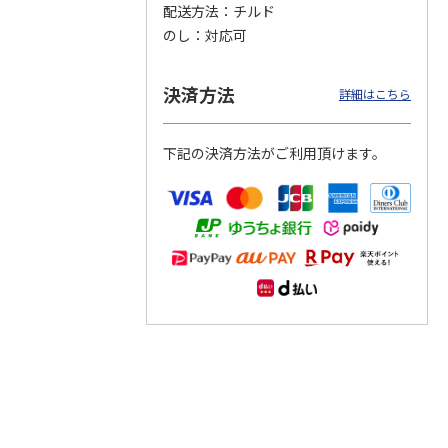
配送方法
チルド
のし
対応可
つぶら
【グリーティング切
【グリーティング切
【のり式】110円普
ーズ
手】ハッピーグリー
手】グリーティング
通切手・千鳥（1シ
ティング（110円）
（シンプル）（110
ート100枚）
決済方法
詳細はこちら
1）
5.0
（2）
円
4.8
…
（11）
4.6
（7）
1,100円
5,500円
11,000円
(送料別)
(送料別)
(送料別)
下記の決済方法がご利用頂けます。