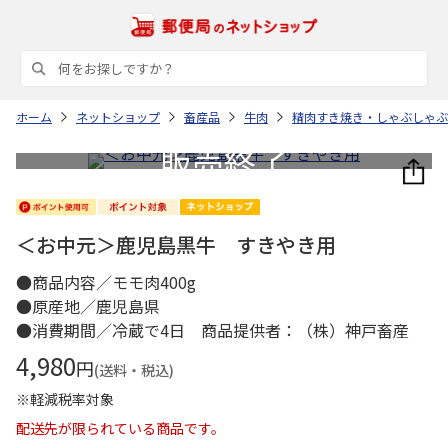
ホーム
ネットショップ
畜産品
牛肉
精肉すき焼き・しゃぶしゃぶ
＜お中元＞鹿児島黒牛 すきやき用
●商品内容／モモ肉400g
●原産地／鹿児島県
●消費期間／冷蔵で4日 商品提供者：（株）神戸畜産
4,980
円
(送料・税込)
※軽減税率対象
配送先が限られている商品です。