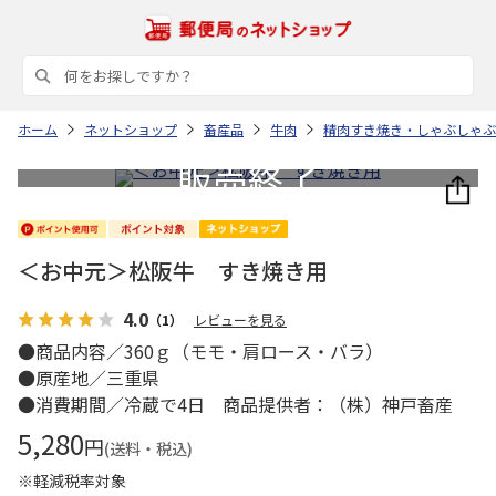
ホーム
ネットショップ
畜産品
牛肉
精肉すき焼き・しゃぶしゃぶ
＜お中元＞松阪牛 すき焼き用
4.0
（1）
レビューを見る
●商品内容／360ｇ（モモ・肩ロース・バラ）
●原産地／三重県
●消費期間／冷蔵で4日 商品提供者：（株）神戸畜産
5,280
円
(送料・税込)
※軽減税率対象