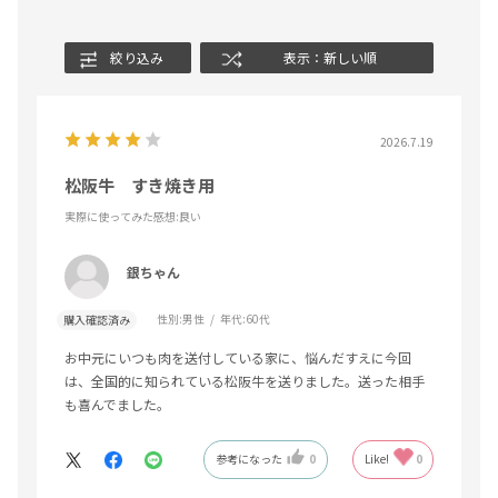
絞り込み
表示：新しい順
2026.7.19
松阪牛 すき焼き用
実際に使ってみた感想
:良い
銀ちゃん
性別:
男性
年代:
60代
購入確認済み
お中元にいつも肉を送付している家に、悩んだすえに今回
は、全国的に知られている松阪牛を送りました。送った相手
も喜んでました。
参考になった
0
Like!
0