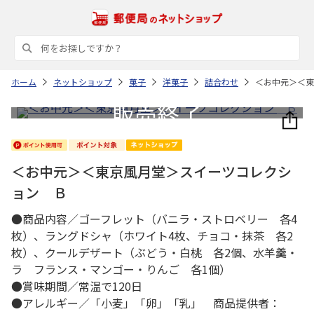
ホーム
ネットショップ
菓子
洋菓子
詰合わせ
＜お中元＞＜東
＜お中元＞＜東京風月堂＞スイーツコレクシ
ョン Ｂ
●商品内容／ゴーフレット（バニラ・ストロベリー 各4
枚）、ラングドシャ（ホワイト4枚、チョコ・抹茶 各2
枚）、クールデザート（ぶどう・白桃 各2個、水羊羹・
ラ フランス・マンゴー・りんご 各1個）
●賞味期間／常温で120日
●アレルギー／「小麦」「卵」「乳」 商品提供者：