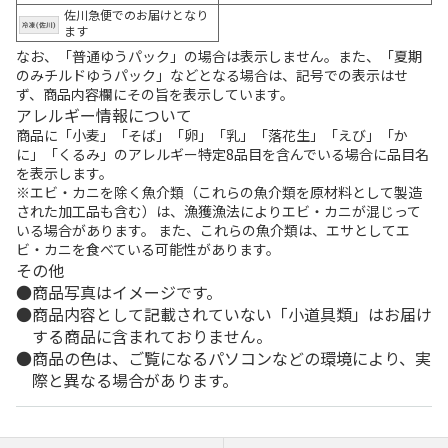
佐川急便でのお届けとなり
ます
なお、「普通ゆうパック」の場合は表示しません。また、「夏期
のみチルドゆうパック」などとなる場合は、記号での表示はせ
ず、商品内容欄にその旨を表示しています。
アレルギー情報について
商品に「小麦」「そば」「卵」「乳」「落花生」「えび」「か
に」「くるみ」のアレルギー特定8品目を含んでいる場合に品目名
を表示します。
※エビ・カニを除く魚介類（これらの魚介類を原材料として製造
された加工品も含む）は、漁獲漁法によりエビ・カニが混じって
いる場合があります。 また、これらの魚介類は、エサとしてエ
ビ・カニを食べている可能性があります。
その他
商品写真はイメージです。
商品内容として記載されていない「小道具類」はお届け
する商品に含まれておりません。
商品の色は、ご覧になるパソコンなどの環境により、実
際と異なる場合があります。