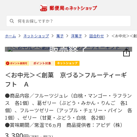
ホーム
ネットショップ
菓子
洋菓子
詰合わせ
＜お中元＞＜創
＜お中元＞＜創菓 京づる＞フルーティーギ
フト Ａ
●商品内容／フルーツジュレ（白桃・マンゴー・ラフラン
ス 各1個）、葛ゼリー（ぶどう・みかん・りんご 各1
個）、フルーツゼリー（アップル・チェリー・パイン 各
1個）、ゼリー（甘夏・ぶどう・白桃 各2個）
●賞味期間／常温で6ヵ月 商品提供者：アピデ（株）
3,380
円