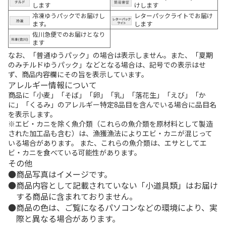
します
けします
冷凍ゆうパックでお届けし
レターパックライトでお届け
ます。
します
佐川急便でのお届けとなり
ます
なお、「普通ゆうパック」の場合は表示しません。また、「夏期
のみチルドゆうパック」などとなる場合は、記号での表示はせ
ず、商品内容欄にその旨を表示しています。
アレルギー情報について
商品に「小麦」「そば」「卵」「乳」「落花生」「えび」「か
に」「くるみ」のアレルギー特定8品目を含んでいる場合に品目名
を表示します。
※エビ・カニを除く魚介類（これらの魚介類を原材料として製造
された加工品も含む）は、漁獲漁法によりエビ・カニが混じって
いる場合があります。 また、これらの魚介類は、エサとしてエ
ビ・カニを食べている可能性があります。
その他
商品写真はイメージです。
商品内容として記載されていない「小道具類」はお届け
する商品に含まれておりません。
商品の色は、ご覧になるパソコンなどの環境により、実
際と異なる場合があります。