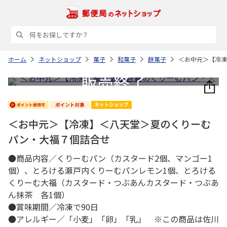
ホーム
ネットショップ
菓子
和菓子
餅菓子
＜お中元＞【冷
＜お中元＞【冷凍】＜八天堂＞夏のくりーむ
パン・大福７個詰合せ
●商品内容／くりーむパン（カスタード2個、マンゴー1
個）、とろける瀬戸内くりーむパンレモン1個、とろける
くりーむ大福（カスタード・つぶあんカスタード・つぶあ
ん抹茶 各1個）
●賞味期間／冷凍で90日
●アレルギー／「小麦」「卵」「乳」 ※この商品は佐川