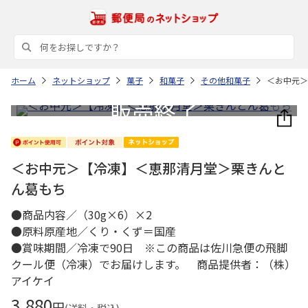
ホーム
ネットショップ
菓子
和菓子
その他和菓子
＜お中元＞
＜お中元＞【冷凍】＜恵那清月堂＞栗きんと
ん葛もち
●商品内容／（30g×6）×2
●原料原産地／くり・くず＝国産
●賞味期間／冷凍で90日 ※この商品は佐川急便の飛脚
クール便（冷凍）でお届けします。 商品提供者：（株）
アイケイ
3,880
円