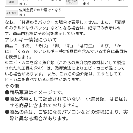
ます。
します
佐川急便でのお届けとなり
ます
なお、「普通ゆうパック」の場合は表示しません。また、「夏期
のみチルドゆうパック」などとなる場合は、記号での表示はせ
ず、商品内容欄にその旨を表示しています。
アレルギー情報について
商品に「小麦」「そば」「卵」「乳」「落花生」「えび」「か
に」「くるみ」のアレルギー特定8品目を含んでいる場合に品目名
を表示します。
※エビ・カニを除く魚介類（これらの魚介類を原材料として製造
された加工品も含む）は、漁獲漁法によりエビ・カニが混じって
いる場合があります。 また、これらの魚介類は、エサとしてエ
ビ・カニを食べている可能性があります。
その他
商品写真はイメージです。
商品内容として記載されていない「小道具類」はお届け
する商品に含まれておりません。
商品の色は、ご覧になるパソコンなどの環境により、実
際と異なる場合があります。