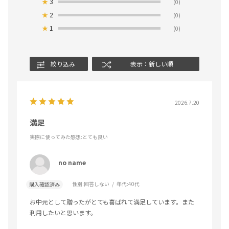
★
3
(0)
★
2
(0)
★
1
(0)
絞り込み
表示：新しい順
2026.7.20
満足
実際に使ってみた感想
:とても良い
no name
性別:
回答しない
年代:
40代
購入確認済み
お中元として贈ったがとても喜ばれて満足しています。また
利用したいと思います。