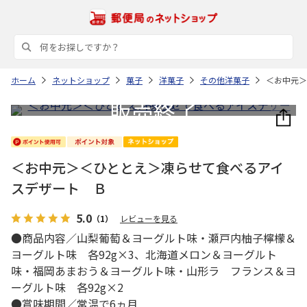
ホーム
ネットショップ
菓子
洋菓子
その他洋菓子
＜お中元＞
＜お中元＞＜ひととえ＞凍らせて食べるアイ
スデザート Ｂ
5.0
（1）
レビューを見る
●商品内容／山梨葡萄＆ヨーグルト味・瀬戸内柚子檸檬＆
ヨーグルト味 各92g×3、北海道メロン＆ヨーグルト
味・福岡あまおう＆ヨーグルト味・山形ラ フランス＆ヨ
ーグルト味 各92g×2
●賞味期間／常温で6ヵ月