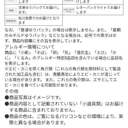
します
けします
冷凍ゆうパックでお届けし
レターパックライトでお届け
ます。
します
佐川急便でのお届けとなり
ます
なお、「普通ゆうパック」の場合は表示しません。また、「夏期
のみチルドゆうパック」などとなる場合は、記号での表示はせ
ず、商品内容欄にその旨を表示しています。
アレルギー情報について
商品に「小麦」「そば」「卵」「乳」「落花生」「えび」「か
に」「くるみ」のアレルギー特定8品目を含んでいる場合に品目名
を表示します。
※エビ・カニを除く魚介類（これらの魚介類を原材料として製造
された加工品も含む）は、漁獲漁法によりエビ・カニが混じって
いる場合があります。 また、これらの魚介類は、エサとしてエ
ビ・カニを食べている可能性があります。
その他
商品写真はイメージです。
商品内容として記載されていない「小道具類」はお届け
する商品に含まれておりません。
商品の色は、ご覧になるパソコンなどの環境により、実
際と異なる場合があります。