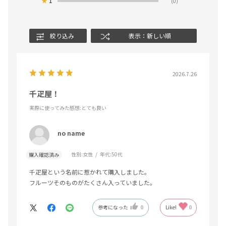
★
1
(0)
絞り込み
表示：新しい順
2026.7.26
千疋屋！
実際に使ってみた感想
:とても良い
no name
性別:
女性
年代:
50代
購入確認済み
千疋屋という名前に惹かれて購入しました。
フルーツそのものがたくさん入っていました。
参考になった
0
Like!
0