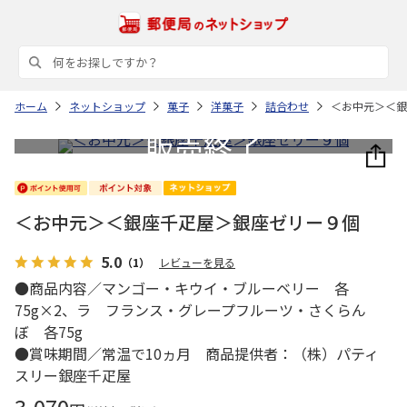
ホーム
ネットショップ
菓子
洋菓子
詰合わせ
＜お中元＞＜銀
＜お中元＞＜銀座千疋屋＞銀座ゼリー９個
5.0
（1）
レビューを見る
●商品内容／マンゴー・キウイ・ブルーベリー 各
75g×2、ラ フランス・グレープフルーツ・さくらん
ぼ 各75g
●賞味期間／常温で10ヵ月 商品提供者：（株）パティ
スリー銀座千疋屋