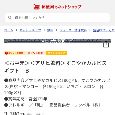
ホーム
ネットショップ
飲料
ジュース・清涼飲料
詰合わせ・その
＜お中元＞＜アサヒ飲料＞すこやかカルピス
ギフト Ｂ
●商品内容／すこやかカルピス190g×6、すこやかカルピ
ス(白桃・マンゴー 各190g×5、いちご・メロン 各
190g×3)
●賞味期間／常温で1年
●アレルギー／「乳」 商品提供者：リンベル（株）
3,380
円