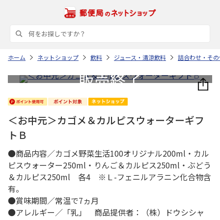
ホーム
ネットショップ
飲料
ジュース・清涼飲料
詰合わせ・その
＜お中元＞カゴメ＆カルピスウォーターギフ
トＢ
●商品内容／カゴメ野菜生活100オリジナル200ml・カル
ピスウォーター250ml・りんご＆カルピス250ml・ぶどう
＆カルピス250ml 各4 ※Ｌ-フェニルアラニン化合物含
有。
●賞味期間／常温で7ヵ月
●アレルギー／「乳」 商品提供者：（株）ドウシシャ