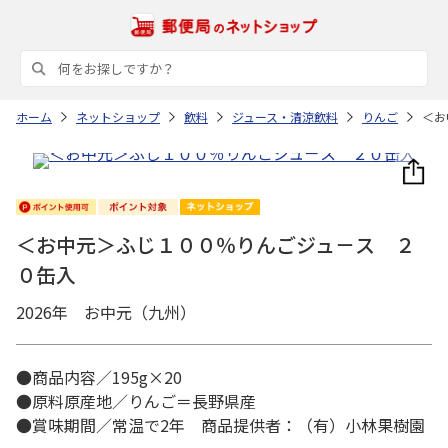
ホーム
ネットショップ
飲料
ジュース・清涼飲料
りんご
＜お
＜お中元＞ふじ１００％りんごジュ－ス ２
０缶入
2026年 お中元（九州）
●商品内容／195g×20
●原料原産地／りんご＝長野県産
●賞味期間／常温で2年 商品提供者：（有）小林果樹園