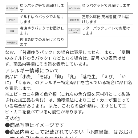
ゆうパック等でお届けしま
ゆうパケットでお届けします
す
チルドゆうパックでお届け
定形外郵便(簡易書留)でお届
します
けします
冷凍ゆうパックでお届けし
レターパックライトでお届け
ます。
します
佐川急便でのお届けとなり
ます
なお、「普通ゆうパック」の場合は表示しません。また、「夏期
のみチルドゆうパック」などとなる場合は、記号での表示はせ
ず、商品内容欄にその旨を表示しています。
アレルギー情報について
商品に「小麦」「そば」「卵」「乳」「落花生」「えび」「か
に」「くるみ」のアレルギー特定8品目を含んでいる場合に品目名
を表示します。
※エビ・カニを除く魚介類（これらの魚介類を原材料として製造
された加工品も含む）は、漁獲漁法によりエビ・カニが混じって
いる場合があります。 また、これらの魚介類は、エサとしてエ
ビ・カニを食べている可能性があります。
その他
商品写真はイメージです。
商品内容として記載されていない「小道具類」はお届け