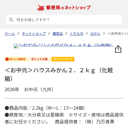
ホーム
ネットショップ
農産品
くだもの
みかん
＜お中元＞ハ
＜お中元＞ハウスみかん２．２ｋｇ（化粧
箱）
2026年 お中元（九州）
●商品内容／2.2kg（M～L：15～24個）
●原産地／大分県又は愛媛県 ※サイズ・産地は商品提供
者にお任せください。 商品提供者：（株）乃万青果