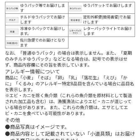
ゆうパック等でお届けしま
ゆうパケットでお届けします
す
チルドゆうパックでお届け
定形外郵便(簡易書留)でお届
します
けします
冷凍ゆうパックでお届けし
レターパックライトでお届け
ます。
します
佐川急便でのお届けとなり
ます
なお、「普通ゆうパック」の場合は表示しません。また、「夏期
のみチルドゆうパック」などとなる場合は、記号での表示はせ
ず、商品内容欄にその旨を表示しています。
アレルギー情報について
商品に「小麦」「そば」「卵」「乳」「落花生」「えび」「か
に」「くるみ」のアレルギー特定8品目を含んでいる場合に品目名
を表示します。
※エビ・カニを除く魚介類（これらの魚介類を原材料として製造
された加工品も含む）は、漁獲漁法によりエビ・カニが混じって
いる場合があります。 また、これらの魚介類は、エサとしてエ
ビ・カニを食べている可能性があります。
その他
商品写真はイメージです。
商品内容として記載されていない「小道具類」はお届け