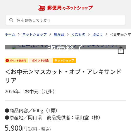
ホーム
ネットショップ
農産品
くだもの
ぶどう
＜お中元＞マ
＜お中元＞マスカット・オブ・アレキサンド
リア
2026年 お中元（九州）
●商品内容／600g（1房）
●原産地／岡山県 商品提供者：環山堂（株）
5,900
円
(送料・税込)