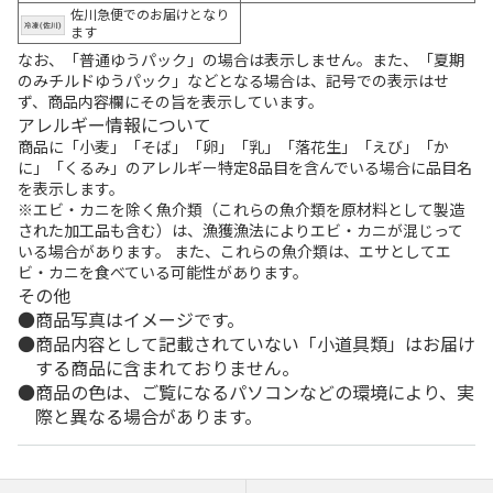
佐川急便でのお届けとなり
ます
なお、「普通ゆうパック」の場合は表示しません。また、「夏期
のみチルドゆうパック」などとなる場合は、記号での表示はせ
ず、商品内容欄にその旨を表示しています。
アレルギー情報について
商品に「小麦」「そば」「卵」「乳」「落花生」「えび」「か
に」「くるみ」のアレルギー特定8品目を含んでいる場合に品目名
を表示します。
※エビ・カニを除く魚介類（これらの魚介類を原材料として製造
された加工品も含む）は、漁獲漁法によりエビ・カニが混じって
いる場合があります。 また、これらの魚介類は、エサとしてエ
ビ・カニを食べている可能性があります。
その他
商品写真はイメージです。
商品内容として記載されていない「小道具類」はお届け
する商品に含まれておりません。
商品の色は、ご覧になるパソコンなどの環境により、実
際と異なる場合があります。