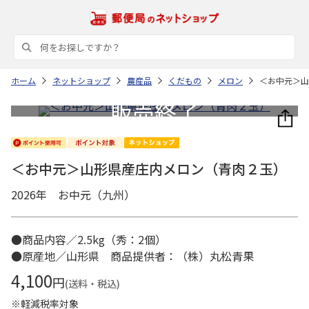
ホーム
ネットショップ
農産品
くだもの
メロン
＜お中元＞山
＜お中元＞山形県産庄内メロン（青肉２玉）
2026年 お中元（九州）
●商品内容／2.5kg（秀：2個）
●原産地／山形県 商品提供者：（株）丸松青果
4,100
円
(送料・税込)
※軽減税率対象