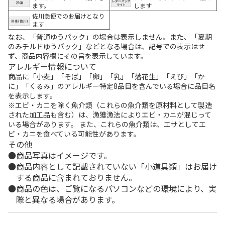
ます。
します
佐川急便でのお届けとなり
ます
なお、「普通ゆうパック」の場合は表示しません。また、「夏期
のみチルドゆうパック」などとなる場合は、記号での表示はせ
ず、商品内容欄にその旨を表示しています。
アレルギー情報について
商品に「小麦」「そば」「卵」「乳」「落花生」「えび」「か
に」「くるみ」のアレルギー特定8品目を含んでいる場合に品目名
を表示します。
※エビ・カニを除く魚介類（これらの魚介類を原材料として製造
された加工品も含む）は、漁獲漁法によりエビ・カニが混じって
いる場合があります。 また、これらの魚介類は、エサとしてエ
ビ・カニを食べている可能性があります。
その他
商品写真はイメージです。
商品内容として記載されていない「小道具類」はお届け
する商品に含まれておりません。
商品の色は、ご覧になるパソコンなどの環境により、実
際と異なる場合があります。