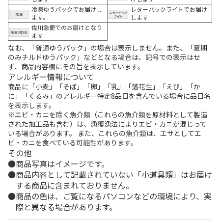
冷凍ゆうパックでお届けし
レターパックライトでお届け
ます。
します
佐川急便でのお届けとなり
ます
なお、「普通ゆうパック」の場合は表示しません。また、「夏期
のみチルドゆうパック」などとなる場合は、記号での表示はせ
ず、商品内容欄にその旨を表示しています。
アレルギー情報について
商品に「小麦」「そば」「卵」「乳」「落花生」「えび」「か
に」「くるみ」のアレルギー特定8品目を含んでいる場合に品目名
を表示します。
※エビ・カニを除く魚介類（これらの魚介類を原材料として製造
された加工品も含む）は、漁獲漁法によりエビ・カニが混じって
いる場合があります。 また、これらの魚介類は、エサとしてエ
ビ・カニを食べている可能性があります。
その他
商品写真はイメージです。
商品内容として記載されていない「小道具類」はお届け
する商品に含まれておりません。
商品の色は、ご覧になるパソコンなどの環境により、実
際と異なる場合があります。