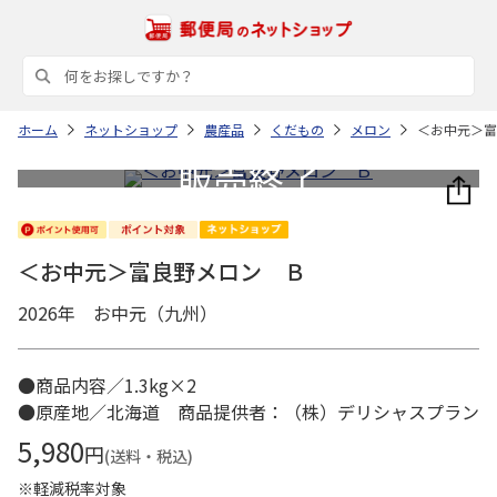
ホーム
ネットショップ
農産品
くだもの
メロン
＜お中元＞富
＜お中元＞富良野メロン Ｂ
2026年 お中元（九州）
●商品内容／1.3kg×2
●原産地／北海道 商品提供者：（株）デリシャスプラン
5,980
円
(送料・税込)
※軽減税率対象