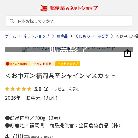
ホーム
ネットショップ
農産品
くだもの
ぶどう
＜お中元＞福
＜お中元＞福岡県産シャインマスカット
5.0
（1）
レビューを見る
2026年 お中元（九州）
●商品内容／700g（2房）
●原産地／福岡県 商品提供者：全国農協食品（株）
4,700
円
(送料・税込)