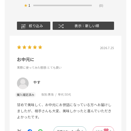
★
1
(0)
絞り込み
表示：新しい順
2026.7.25
お中元に
実際に使ってみた感想
:とても良い
やす
性別:
男性
年代:
50代
購入確認済み
甘めで美味しく、お中元にお世話になっている方へお届けし
ましたが、相手さんも大変、美味しかったと喜んでいただき
よかったです。