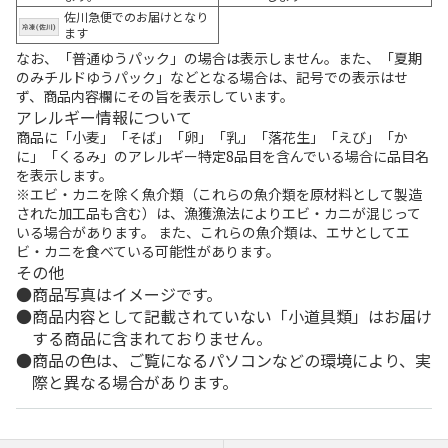
佐川急便でのお届けとなり
ます
なお、「普通ゆうパック」の場合は表示しません。また、「夏期
のみチルドゆうパック」などとなる場合は、記号での表示はせ
ず、商品内容欄にその旨を表示しています。
アレルギー情報について
商品に「小麦」「そば」「卵」「乳」「落花生」「えび」「か
に」「くるみ」のアレルギー特定8品目を含んでいる場合に品目名
を表示します。
※エビ・カニを除く魚介類（これらの魚介類を原材料として製造
された加工品も含む）は、漁獲漁法によりエビ・カニが混じって
いる場合があります。 また、これらの魚介類は、エサとしてエ
ビ・カニを食べている可能性があります。
その他
商品写真はイメージです。
商品内容として記載されていない「小道具類」はお届け
する商品に含まれておりません。
商品の色は、ご覧になるパソコンなどの環境により、実
際と異なる場合があります。