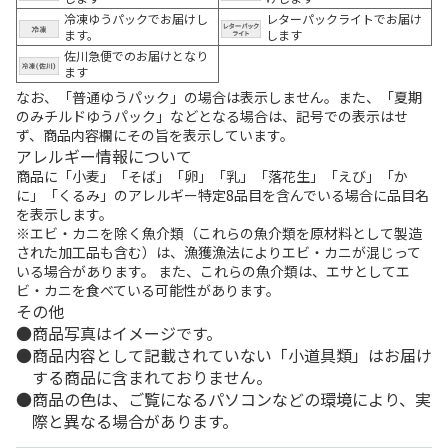
冷凍ゆうパックでお届けし
レターパックライトでお届け
ます。
します
佐川急便でのお届けとなり
ます
なお、「普通ゆうパック」の場合は表示しません。また、「夏期
のみチルドゆうパック」などとなる場合は、記号での表示はせ
ず、商品内容欄にその旨を表示しています。
アレルギー情報について
商品に「小麦」「そば」「卵」「乳」「落花生」「えび」「か
に」「くるみ」のアレルギー特定8品目を含んでいる場合に品目名
を表示します。
※エビ・カニを除く魚介類（これらの魚介類を原材料として製造
された加工品も含む）は、漁獲漁法によりエビ・カニが混じって
いる場合があります。 また、これらの魚介類は、エサとしてエ
ビ・カニを食べている可能性があります。
その他
商品写真はイメージです。
商品内容として記載されていない「小道具類」はお届け
する商品に含まれておりません。
商品の色は、ご覧になるパソコンなどの環境により、実
際と異なる場合があります。