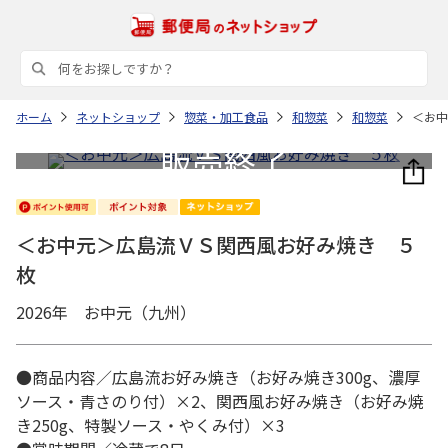
ホーム
ネットショップ
惣菜・加工食品
和惣菜
和惣菜
＜お中
＜お中元＞広島流ＶＳ関西風お好み焼き ５
枚
2026年 お中元（九州）
●商品内容／広島流お好み焼き（お好み焼き300g、濃厚
ソース・青さのり付）×2、関西風お好み焼き（お好み焼
き250g、特製ソース・やくみ付）×3