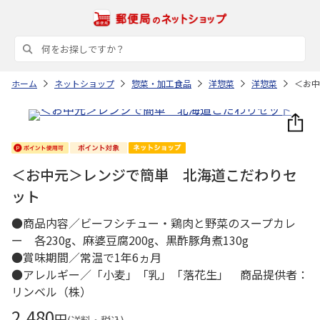
ホーム
ネットショップ
惣菜・加工食品
洋惣菜
洋惣菜
＜お中
＜お中元＞レンジで簡単 北海道こだわりセ
ット
●商品内容／ビーフシチュー・鶏肉と野菜のスープカレ
ー 各230g、麻婆豆腐200g、黒酢豚角煮130g
●賞味期間／常温で1年6ヵ月
●アレルギー／「小麦」「乳」「落花生」 商品提供者：
リンベル（株）
2,480
円