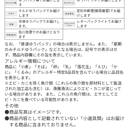
す
チルドゆうパックでお届け
定形外郵便(簡易書留)でお届
します
けします
冷凍ゆうパックでお届けし
レターパックライトでお届け
ます。
します
佐川急便でのお届けとなり
ます
なお、「普通ゆうパック」の場合は表示しません。また、「夏期
のみチルドゆうパック」などとなる場合は、記号での表示はせ
ず、商品内容欄にその旨を表示しています。
アレルギー情報について
商品に「小麦」「そば」「卵」「乳」「落花生」「えび」「か
に」「くるみ」のアレルギー特定8品目を含んでいる場合に品目名
を表示します。
※エビ・カニを除く魚介類（これらの魚介類を原材料として製造
された加工品も含む）は、漁獲漁法によりエビ・カニが混じって
いる場合があります。 また、これらの魚介類は、エサとしてエ
ビ・カニを食べている可能性があります。
その他
商品写真はイメージです。
商品内容として記載されていない「小道具類」はお届け
する商品に含まれておりません。