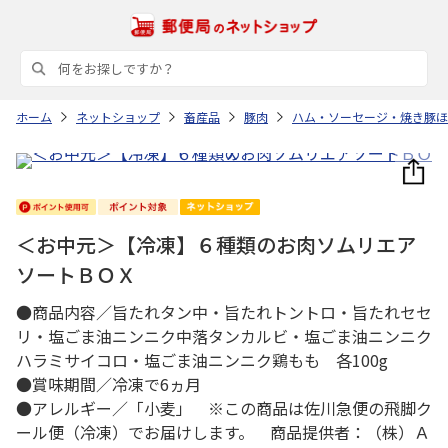
ホーム
ネットショップ
畜産品
豚肉
ハム・ソーセージ・焼き豚ほ
＜お中元＞【冷凍】６種類のお肉ソムリエア
ソートＢＯＸ
●商品内容／旨たれタン中・旨たれトントロ・旨たれセセ
リ・塩ごま油ニンニク中落タンカルビ・塩ごま油ニンニク
ハラミサイコロ・塩ごま油ニンニク鶏もも 各100g
●賞味期間／冷凍で6ヵ月
●アレルギー／「小麦」 ※この商品は佐川急便の飛脚ク
ール便（冷凍）でお届けします。 商品提供者：（株）Ａ