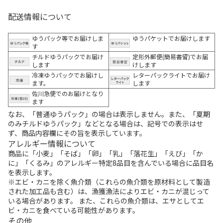
配送情報について
ゆうパック等でお届けしま
ゆうパケットでお届けします
す
チルドゆうパックでお届け
定形外郵便(簡易書留)でお届
します
けします
冷凍ゆうパックでお届けし
レターパックライトでお届け
ます。
します
佐川急便でのお届けとなり
ます
なお、「普通ゆうパック」の場合は表示しません。また、「夏期
のみチルドゆうパック」などとなる場合は、記号での表示はせ
ず、商品内容欄にその旨を表示しています。
アレルギー情報について
商品に「小麦」「そば」「卵」「乳」「落花生」「えび」「か
に」「くるみ」のアレルギー特定8品目を含んでいる場合に品目名
を表示します。
※エビ・カニを除く魚介類（これらの魚介類を原材料として製造
された加工品も含む）は、漁獲漁法によりエビ・カニが混じって
いる場合があります。 また、これらの魚介類は、エサとしてエ
ビ・カニを食べている可能性があります。
その他