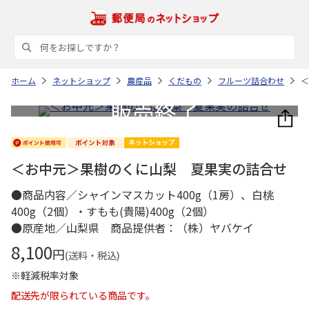
ホーム
ネットショップ
農産品
くだもの
フルーツ詰合わせ
＜
＜お中元＞果樹のくに山梨 夏果実の詰合せ
●商品内容／シャインマスカット400g（1房）、白桃
400g（2個）・すもも(貴陽)400g（2個）
●原産地／山梨県 商品提供者：（株）ヤバケイ
8,100
円
(送料・税込)
※軽減税率対象
配送先が限られている商品です。