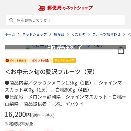
ホーム
ネットショップ
農産品
くだもの
フルーツ詰合わせ
＜
＜お中元＞旬の贅沢フルーツ（夏）
●商品内容／クラウンメロン1.3kg（1個）、シャインマ
スカット400g（1房）、白桃800g（4個）
●原産地／メロン＝静岡県 シャインマスカット・白桃＝
山梨県 商品提供者：（株）ヤバケイ
16,200
円
(送料・税込)
※軽減税率対象